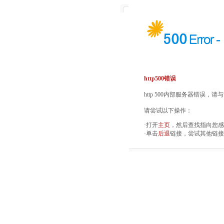
http500错误
http 500内部服务器错误，
请尝试以下操作：
·打开
主页
，然后查找指向您感
·单击
后退
链接，尝试其他链接